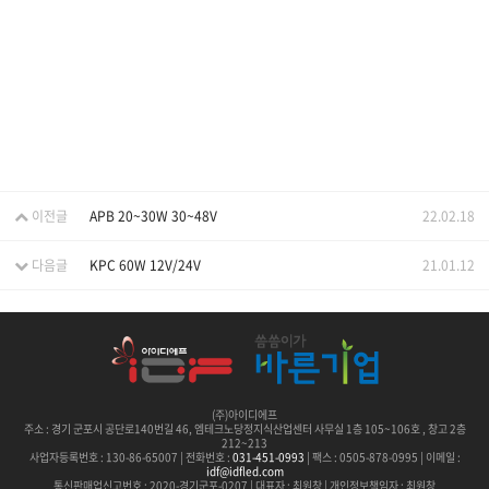
이전글
APB 20~30W 30~48V
22.02.18
다음글
KPC 60W 12V/24V
21.01.12
(주)아이디에프
주소 :
경기 군포시 공단로140번길 46, 엠테크노당정지식산업센터 사무실 1층 105~106호 , 창고 2층
212~213
사업자등록번호 : 130-86-65007 | 전화번호 :
031-451-0993
| 팩스 : 0505-878-0995 | 이메일 :
idf@idfled.com
통신판매업신고번호 : 2020-경기군포-0207 | 대표자 : 최원창 | 개인정보책임자 : 최원창