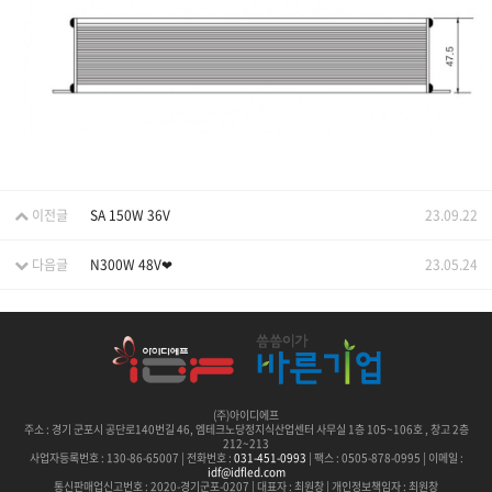
이전글
SA 150W 36V
23.09.22
다음글
N300W 48V❤
23.05.24
(주)아이디에프
주소 :
경기 군포시 공단로140번길 46, 엠테크노당정지식산업센터 사무실 1층 105~106호 , 창고 2층
212~213
사업자등록번호 : 130-86-65007 | 전화번호 :
031-451-0993
| 팩스 : 0505-878-0995 | 이메일 :
idf@idfled.com
통신판매업신고번호 : 2020-경기군포-0207 | 대표자 : 최원창 | 개인정보책임자 : 최원창