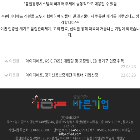
*품질경영시스템의 국제화 추세에 능동적으로 대응할 수 있음.
주)아이디에프 직원들 모두가 협력하여 만들어 낸 결과물이서 뿌듯한 쾌거를 이루었다고 생
각합니다^^
이번 인증을 계기로 품질관리체계, 고객 만족, 신뢰를 통해 더욱더 거듭나는 기업이 되겠습니
다.
이전글
아이디에프, KS C 7653 매입형 및 고정형 LED 등기구 인증 취득
22.08.23
다음글
아이디에프, 경기신용보증재단 파트너 기업선정
22.08.23
(주)아이디에프
주소 :
경기 군포시 공단로140번길 46, 엠테크노당정지식산업센터 사무실 1층 105~106호 , 창고 2층
212~213
사업자등록번호 : 130-86-65007 | 전화번호 :
031-451-0993
| 팩스 : 0505-878-0995 | 이메일 :
idf@idfled.com
통신판매업신고번호 : 2020-경기군포-0207 | 대표자 : 최원창 | 개인정보책임자 : 최원창