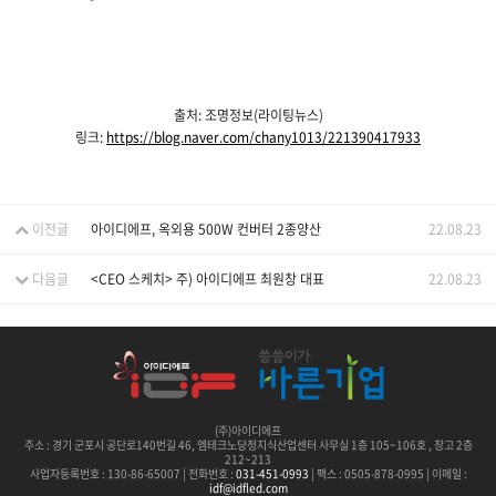
출처: 조명정보(라이팅뉴스)
링크:
https://blog.naver.com/chany1013/221390417933
이전글
아이디에프, 옥외용 500W 컨버터 2종양산
22.08.23
다음글
<CEO 스케치> 주) 아이디에프 최원창 대표
22.08.23
(주)아이디에프
주소 :
경기 군포시 공단로140번길 46, 엠테크노당정지식산업센터 사무실 1층 105~106호 , 창고 2층
212~213
사업자등록번호 : 130-86-65007 | 전화번호 :
031-451-0993
| 팩스 : 0505-878-0995 | 이메일 :
idf@idfled.com